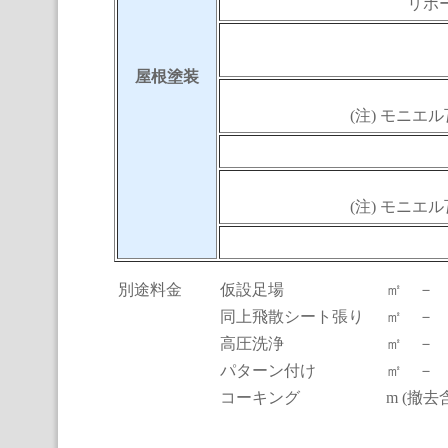
リボ
屋根塗装
(注) モニ
(注) モニ
別途料金
仮設足場
㎡ －
同上飛散シート張り
㎡ －
高圧洗浄
㎡ －
パターン付け
㎡ －
コーキング
m (撤去