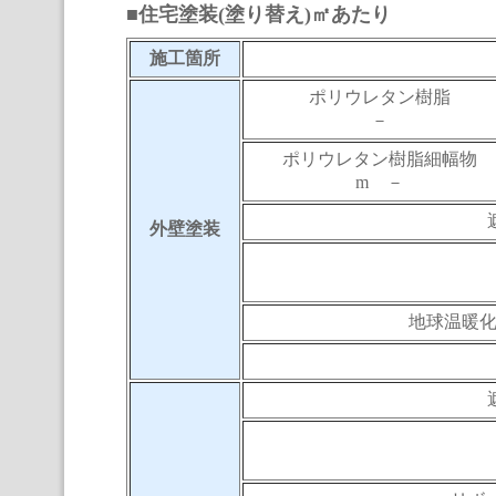
■住宅塗装(塗り替え)㎡あたり
施工箇所
ポリウレタン樹脂
－
ポリウレタン樹脂細幅物
m －
外壁塗装
地球温暖化