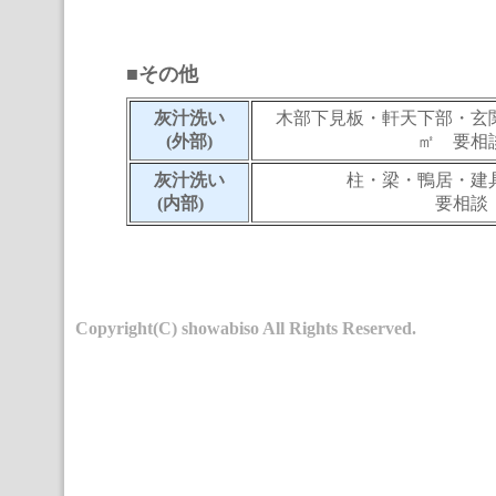
■その他
灰汁洗い
木部下見板・軒天下部・玄
(外部)
㎡ 要相
灰汁洗い
柱・梁・鴨居・建
(内部)
要相談
Copyright(C) showabiso All Rights Reserved.