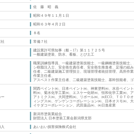
佐 藤 昭 義
昭和４９年１１月１日
昭和６３年４月２日
８名
業社
常備７社
建設業許可県知事（般－17）第１１７２５号
一般建築塗装、防水、看板、とび土工
職業訓練指導員、一級建築塗装技能士、一級鋼橋塗装技能士、
シ樹脂注入士、安全衛生責任者、安全衛生推進者、足場の組み
任者、二級建築施工管理技士、現場管理者統括管理、高所作業
作業主任者、
アスベスト作業主任者、二級建築塗装技能士、基幹技能者、ゴ
関西ペイント㈱、日本ペイント㈱、神東塗料㈱、水谷ペイント
料㈱、菊水化学工業㈱、エスケー化研㈱、恒和化学工業㈱、ア
カー
アトミクス㈱、大同塗料㈱、リボール㈱、㈱ECO、ＴＯＴＯ
ィングス㈱、ゲンゲンコーポレーション㈱、日本オスモ㈱、大
イケダコーポレーション、武田薬品㈱、㈱日進産業
新潟市塗装業組合
財団法人 日本塗装工業会新潟県支部
加入
あいおい損害保険株式会社