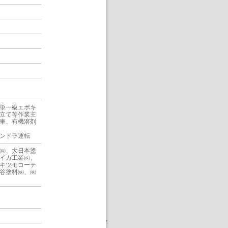
単一級エポキ
立て等作業主
車、有機溶剤
ンドラ運転
㈱、大日本塗
イカ工業㈱、
オキツモコーテ
谷塗料㈱、㈱
,