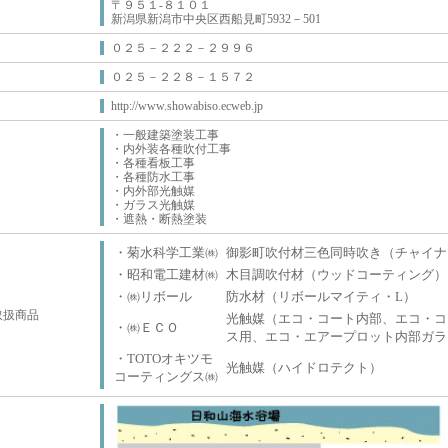
〒９５１-８１０１
新潟県新潟市中央区西船見町5932－501
０２５－２２２－２９９６
０２５－２２８－１５７２
http://www.showabiso.ecweb.jp
・一般建築塗装工事
・内外装各種吹付工事
・各種看板工事
・各種防水工事
・内外部光触媒
・ガラス光触媒
・遮熱・断熱塗装
・菊水科学工業㈱
御影町吹付材三色同時吹き（チャイナ
・昭和電工建材㈱
木目調吹付材（ウッドコーティング）
・㈱リボール
防水材（リボールマイティ・L）
取扱商品
光触媒（エコ・コート内部、エコ・コ
・㈱ＥＣＯ
ス用、エコ・エアープロット内部ガラ
・TOTOオキツモ
光触媒（ハイドロテクト）
コーティングス㈱