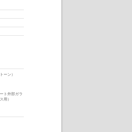
トーン）
ート外部ガラ
ス用）