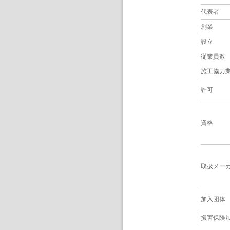
代表者
創業
設立
従業員数
施工協力
許可
資格
取扱メー
加入団体
損害保険